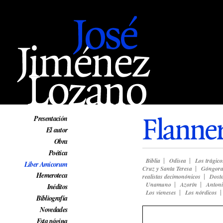
Web oficial de José Jiménez Lozano
Flanne
Presentación
El autor
Obra
Poética
Biblia
Odisea
Los trágico
Liber Amicorum
Cruz y Santa Teresa
Góngor
Hemeroteca
realistas decimonónicos
Dosto
Unamuno
Azorín
Anton
Inéditos
Los vieneses
Los nórdicos
Bibliografía
Novedades
Esta página