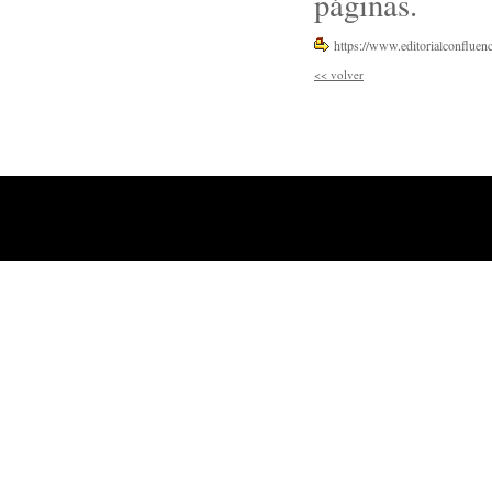
páginas.
https://www.editorialconfluen
<<
volver