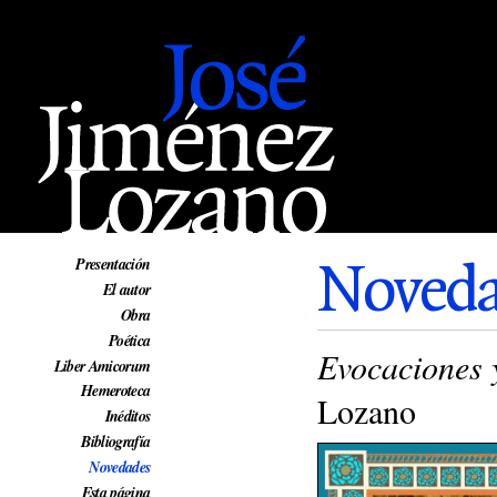
Web oficial de José Jiménez Lozano
Noveda
Presentación
El autor
Obra
Poética
Evocaciones 
Liber Amicorum
Hemeroteca
Lozano
Inéditos
Bibliografía
Novedades
Esta página