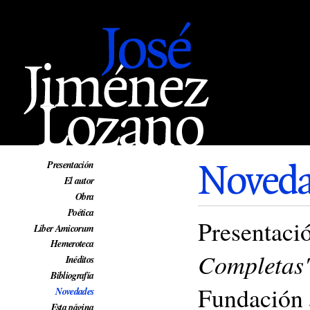
Web oficial de José Jiménez Lozano
Noveda
Presentación
El autor
Obra
Poética
Presentaci
Liber Amicorum
Hemeroteca
Completas
Inéditos
Bibliografía
Fundación 
Novedades
Esta página