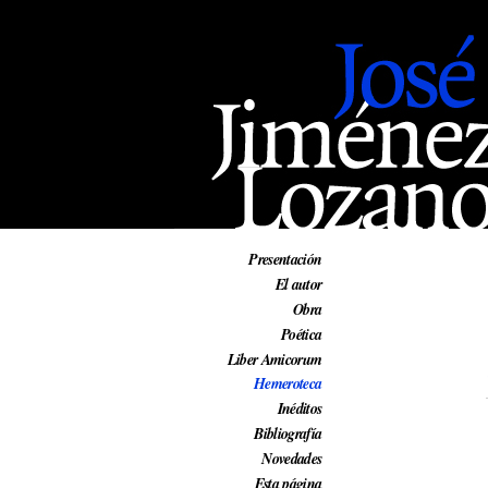
Web oficial de José Jiménez Lozano
Presentación
El autor
Obra
Poética
Liber Amicorum
Hemeroteca
Inéditos
Bibliografía
Novedades
Esta página