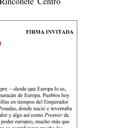
'Rinconete' Centro