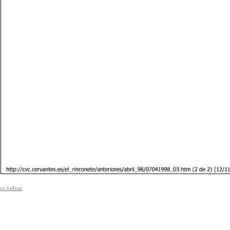
<<
volver