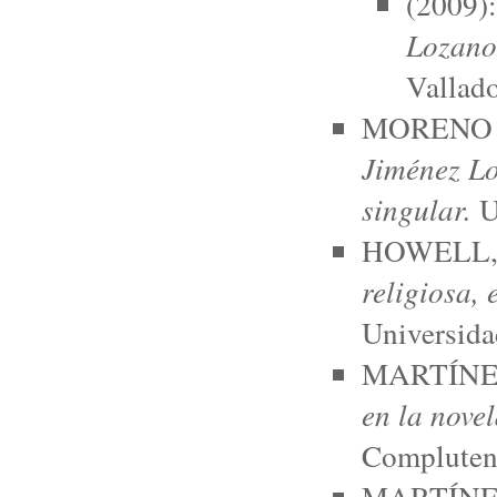
(2009)
Lozano 
Vallado
MORENO G
Jiménez Lo
singular.
U
HOWELL, 
religiosa,
Universid
MARTÍNEZ
en la nove
Compluten
MARTÍNEZ