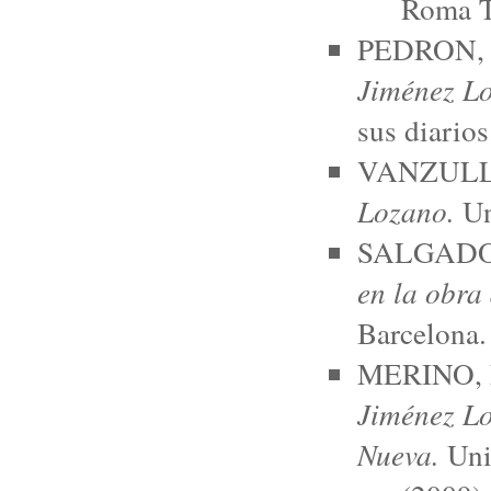
Roma T
PEDRON, E
Jiménez L
sus diarios
VANZULLI,
Lozano.
Un
SALGADO 
en la obra
Barcelona.
MERINO, 
Jiménez Lo
Nueva.
Univ