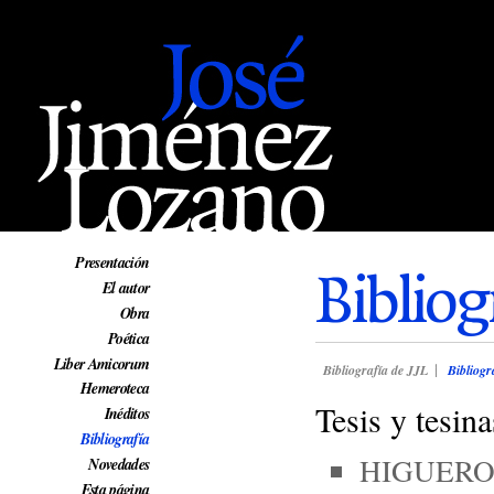
Web oficial de José Jiménez Lozano
Presentación
Bibliog
El autor
Obra
Poética
Liber Amicorum
Bibliografía de JJL
Bibliogr
Hemeroteca
Tesis y tesin
Inéditos
Bibliografía
HIGUERO, 
Novedades
Esta página