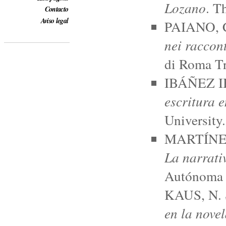
Lozano
. T
Contacto
Aviso legal
PAIANO, C
nei raccon
di Roma Tr
IBÁÑEZ IB
escritura 
University.
MARTÍNEZ
La narrati
Autónoma 
KAUS, N. 
en la nove