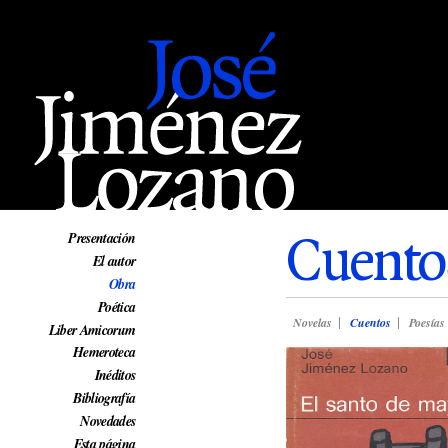
Web oficial de José Jiménez Lozano
Cuento
Presentación
El autor
Obra
Poética
Novelas
Cuentos
Poesías
Liber Amicorum
Hemeroteca
Inéditos
Bibliografía
Novedades
Esta página