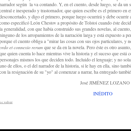
narrador según la va contando. Y, en el cuento, desde luego, se da un
central e inesperado y trastornador, que quien escribe es el primero en 
desconcertado, y digo el primero, porque luego ocurrirá y debe ocurrir 
como especificó León Chestov a propósito de Tolstoi cuando éste decid
la generalidad, con que había construido sus grandes novelas, al cuento,
ninguno de los arropamientos de la narración larga y está expuesto a per
porque el cuento obliga a "mirar las cosas con sus ojos particulares, y 
ordo et connexio rerum
que se da en la novela. Pero éste es otro asunto
que quien cuenta lo hace mientras vive la historia y el suceso que está c
personajes mismos los que deciden todo. Incluido el lenguaje; y no sola
uno de ellos, o el del narrador de la historia, si le hay en ella, sino tam
con la resignación de su "yo" al comenzar a narrar, ha entregado tambié
José JIMÉNEZ LOZANO
INÉDITO
<<
volver