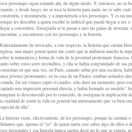
esos personajes sigan estando ahí, de algún modo. Y, entonces, no se h
cuando, y desde luego, no se toca la historia para nada; no se sabe cuál 
construirla, e inventársela, y a imponérsela a los personajes. Y es un
porque les descubre a quien escribe lo imbécil que puede llegar a ser, o
llegar a convertirse. Enseguida se le pasan a uno las ganas de inventar, 
encontrar, y encontrarse con los personajes y la historia.
Reiteradamente he invocado, a este respecto, la historia que cuenta Henr
inglesa, una mujer genial quien me contó que la alabaron mucho la impr
sobre la naturaleza y forma de vida de la juventud protestante frances
tanto sobre estos seres recónditos, y ella se había congratulado de sus 
consistían en que una vez, en París, cuando subía por una escalera, hab
unos jóvenes protestantes, en la casa de un Pastor, estaban sentados al
comida. De un vistazo captó el cuadro; sólo duró un momento, pero es
captado una impresión personal directa, y había formado su modelo" Se
imaginar lo desconocido por lo conocido, de averiguar la implicación de 
la cualidad de sentir la vida en general tan intensamente que va bien e
especial de ella".
La historia viene, efectivamente, de los personajes, porque la cuentan o 
diríamos que, apenas el "yo" de quien narra cree saber algo de ellos o d
esos personajes y esa historia nunca suelen decir no lo que se espera, ni