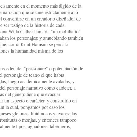
recisamente en el momento más álgido de la
e narración que se ciñe estrictamente a lo
el convertirse en un creador o diseñador de
 ser testigo de la historia de cada
icana Willa Cather llamaría "un mobiliario"
ntraban los personajes; y amueblando también
te que, como Knut Hamsun se percató
aciones la humanidad misma de los
roceden del "per-sonare" o potenciación de
el personaje de teatro el que había
eglas, luego académicamente avaladas, y
del personaje narrativo como carácter, a
as del género tiene que evacuar
r un aspecto o carácter, y construirlo en
ún la cual, pongamos por caso los
ueses glotones, libidinosos y avaros; las
prostitutas o monjas, y entonces tampoco
ualmente tipos: aguadores, taberneros,