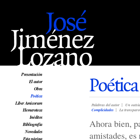
Web oficial de José Jiménez Lozano
Presentación
Poética
El autor
Obra
Poética
Liber Amicorum
Palabras del autor
Un outsi
Hemeroteca
Complicidades
La transparen
Inéditos
Ahora bien, p
Bibliografía
Novedades
amistades, es 
Esta página