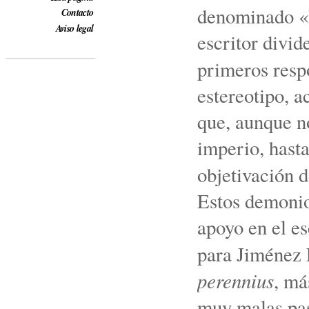
denominado «l
Contacto
Aviso legal
escritor divid
primeros resp
estereotipo, 
que, aunque no
imperio, hasta
objetivación d
Estos demonio
apoyo en el es
para Jiménez 
perennius
, má
muy malas pas