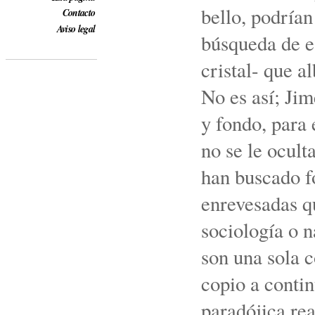
bello, podrían
Contacto
Aviso legal
búsqueda de es
cristal- que 
No es así; Ji
y fondo, para 
no se le ocul
han buscado f
enrevesadas qu
sociología o n
son una sola 
copio a contin
paradójica rea