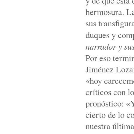
y de que ésta 
hermosura. La 
sus transfigur
duques y com
narrador y sus
Por eso termi
Jiménez Lozan
«hoy carecemo
críticos con l
pronóstico: «Y
cierto de lo c
nuestra última