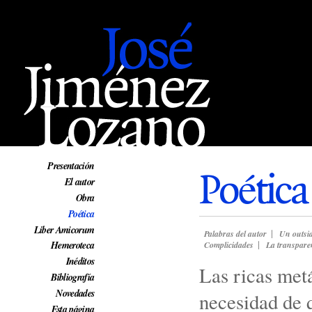
Web oficial de José Jiménez Lozano
Presentación
Poética
El autor
Obra
Poética
Liber Amicorum
Palabras del autor
Un outsi
Hemeroteca
Complicidades
La transparen
Inéditos
Las ricas met
Bibliografía
Novedades
necesidad de 
Esta página