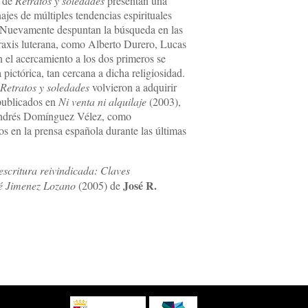
s de
Retratos y soledades
presentan una
ajes de múltiples tendencias espirituales
o. Nuevamente despuntan la búsqueda en las
raxis luterana, como Alberto Durero, Lucas
 el acercamiento a los dos primeros se
pictórica, tan cercana a dicha religiosidad.
e
Retratos y soledades
volvieron a adquirir
 publicados en
Ni venta ni alquilaje
(2003),
Andrés Domínguez Vélez, como
s en la prensa española durante las últimas
escritura reivindicada: Claves
José R.
osé Jimenez Lozano
(2005) de