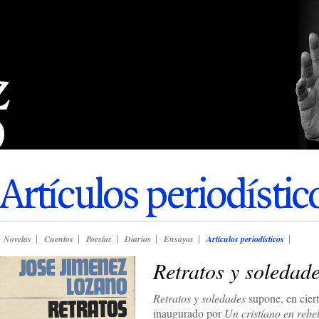
Artículos periodístic
Novelas
Cuentos
Poesías
Diarios
Ensayos
Artículos periodísticos
Retratos y soledad
Retratos y soledades
supone, en ciert
inaugurado por
Un cristiano en rebe