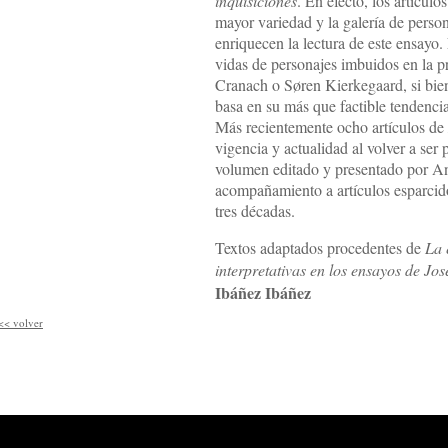
inquisiciones
. En efecto, los artículo
mayor variedad y la galería de person
enriquecen la lectura de este ensay
vidas de personajes imbuidos en la p
Cranach o Søren Kierkegaard, si bien
basa en su más que factible tendencia 
Más recientemente ocho artículos d
vigencia y actualidad al volver a ser
volumen editado y presentado por 
acompañamiento a artículos esparcido
tres décadas.
Textos adaptados procedentes de
La 
interpretativas en los ensayos de J
Ibáñez Ibáñez
<<
volver