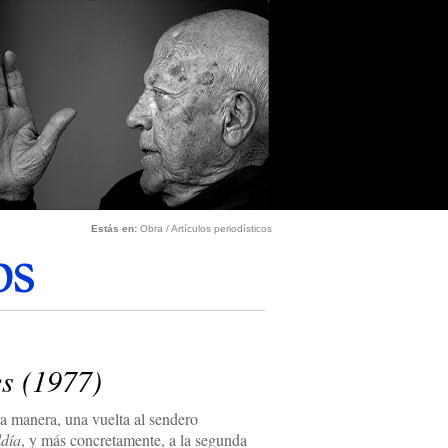
Estás en:
Obra
/
Artículos periodísticos
os
es (1977)
a manera, una vuelta al sendero
ldía
, y más concretamente, a la segunda