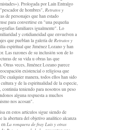
mistades»). Prologada por Laín Entralgo
 "pescador de hombres",
Retratos y
cas de personajes que han estado
lense para convertirse en "una pequeña
tografías familiares igualmente". Lo
amiliaridad y cotidianeidad que envuelven a
najes que pueblan la galería de
Retratos y
lia espiritual que Jiménez Lozano y han
tor. Las razones de su inclusión son de lo
cturas de su vida u obras las que
n. Otras veces, Jiménez Lozano parece
reocupación existencial o religiosa que
 De cualquier manera, todos ellos han sido
cultura y de la espiritualidad de la especie,
a, continúa teniendo para nosotros un peso
ándonos alguna respuesta a muchos
mismo nos acosan".
sa en estos artículos sigue siendo de
ue la abertura del objetivo analítico alcanza
s en
La ronquera de fray Luis y otras