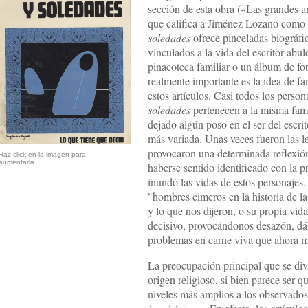
sección de esta obra («Las grandes a
que califica a Jiménez Lozano como
soledades
ofrece pinceladas biográfi
vinculados a la vida del escritor abu
pinacoteca familiar o un álbum de fo
realmente importante es la idea de f
estos artículos. Casi todos los perso
soledades
pertenecen a la misma fami
dejado algún poso en el ser del escri
más variada. Unas veces fueron las le
provocaron una determinada reflexió
Haz click en la imagen para
aumentarla
haberse sentido identificado con la p
inundó las vidas de estos personajes.
"hombres cimeros en la historia de la 
y lo que nos dijeron, o su propia vid
decisivo, provocándonos desazón, d
problemas en carne viva que ahora 
La preocupación principal que se divi
origen religioso, si bien parece ser q
niveles más amplios a los observado