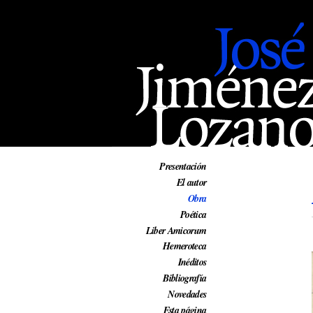
Web oficial de José Jiménez Lozano
Presentación
El autor
Obra
Poética
Liber Amicorum
Hemeroteca
Inéditos
Bibliografía
Novedades
Esta página