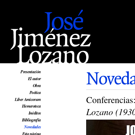
Web oficial de José Jiménez Lozano
Noveda
Presentación
El autor
Obra
Poética
Conferencias
Liber Amicorum
Hemeroteca
Lozano (193
Inéditos
Bibliografía
Novedades
Esta página