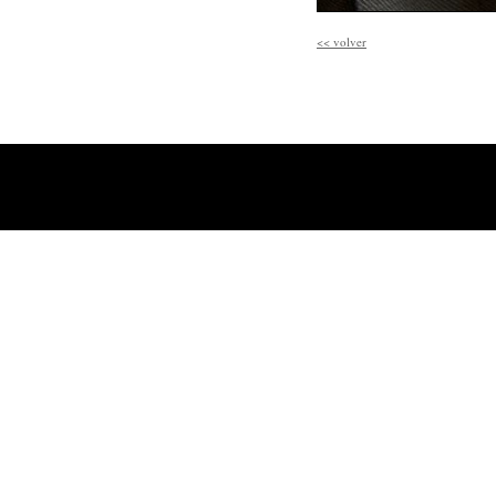
<<
volver