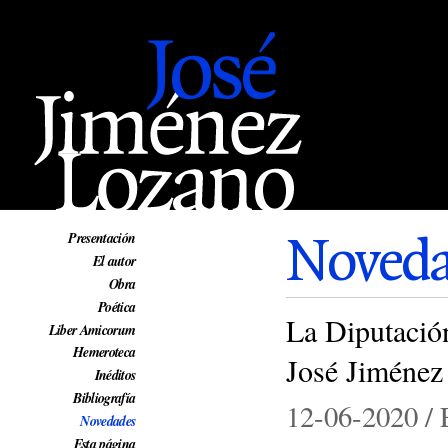
Web oficial de José Jiménez Lozano
Noveda
Presentación
El autor
Obra
Poética
La Diputación
Liber Amicorum
Hemeroteca
José Jiménez
Inéditos
Bibliografía
12-06-2020 / 
Novedades
Esta página