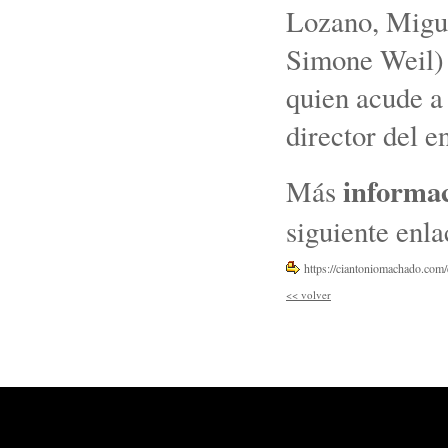
Lozano, Migue
Simone Weil) y
quien acude a 
director del e
informac
Más
siguiente enl
https://ciantoniomachado.com/e
<<
volver