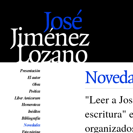
Web oficial de José Jiménez Lozano
Noveda
Presentación
El autor
Obra
Poética
"Leer a Jo
Liber Amicorum
Hemeroteca
escritura"
Inéditos
Bibliografía
organizad
Novedades
Esta página