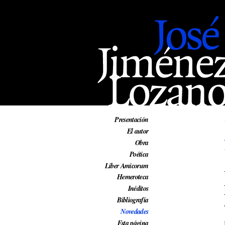
Web oficial de José Jiménez Lozano
Presentación
El autor
Obra
Poética
Liber Amicorum
Hemeroteca
Inéditos
Bibliografía
Novedades
Esta página