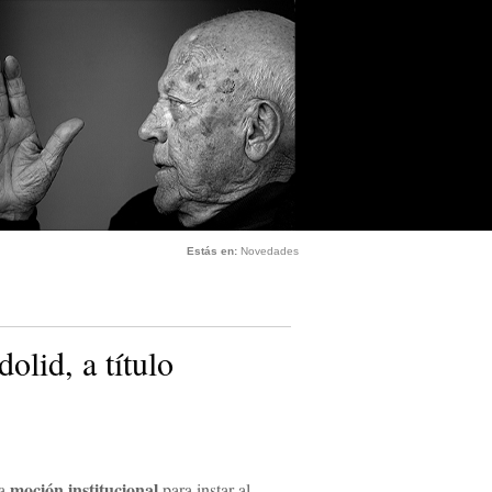
Estás en:
Novedades
lid, a título
moción institucional
na
para instar al