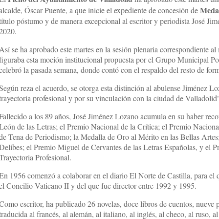
Medal
alcalde, Óscar Puente, a que inicie el expediente de concesión de
título póstumo y de manera excepcional al escritor y periodista José Ji
2020.
Así se ha aprobado este martes en la sesión plenaria correspondiente al
figuraba esta moción institucional propuesta por el Grupo Municipal Po
celebró la pasada semana, donde contó con el respaldo del resto de for
Según reza el acuerdo, se otorga esta distinción al abulense Jiménez Lo
trayectoria profesional y por su vinculación con la ciudad de Valladolid
Fallecido a los 89 años, José Jiménez Lozano acumula en su haber reco
León de las Letras; el Premio Nacional de la Crítica; el Premio Naciona
de Tena de Periodismo; la Medalla de Oro al Mérito en las Bellas Arte
Delibes; el Premio Miguel de Cervantes de las Letras Españolas, y el P
Trayectoria Profesional.
En 1956 comenzó a colaborar en el diario El Norte de Castilla, para el
el Concilio Vaticano II y del que fue director entre 1992 y 1995.
Como escritor, ha publicado 26 novelas, doce libros de cuentos, nueve p
traducida al francés, al alemán, al italiano, al inglés, al checo, al ruso, a