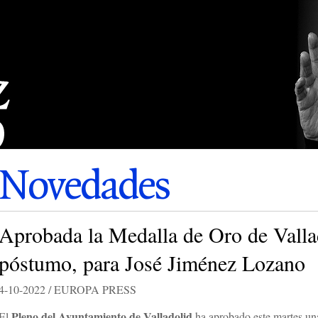
Novedades
Aprobada la Medalla de Oro de Vallado
póstumo, para José Jiménez Lozano
4-10-2022 / EUROPA PRESS
Pleno del Ayuntamiento de Valladolid
El
ha aprobado este martes u