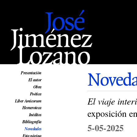
Web oficial de José Jiménez Lozano
Noveda
Presentación
El autor
Obra
Poética
El viaje inte
Liber Amicorum
Hemeroteca
exposición en
Inéditos
Bibliografía
5-05-2025
Novedades
Esta página