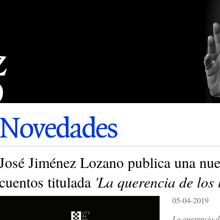
Novedades
José Jiménez Lozano publica una nue
cuentos titulada
'La querencia de los
05-04-2019
La querencia d