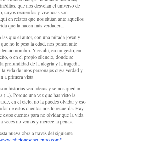
 inéditas, que nos desvelan el universo de
, cuyos recuerdos y vivencias son
quí en relatos que nos sitúan ante aquellos
 vida que la hacen más verdadera.
n las que el autor, con una mirada joven y
a que no le pesa la edad, nos ponen ante
silencio nombra. Y es ahí, en un gesto, en
eño, o en el propio silencio, donde se
la profundidad de la alegría y la tragedia
la vida de unos personajes cuya verdad y
en a primera vista.
son historias verdaderas y se nos quedan
a (...). Porque una vez que has visto la
arde, en el cielo, no la puedes olvidar y eso
ador de estos cuentos nos lo recuerda. Hay
e estos cuentos para no olvidar que la vida
 a veces no vemos y merece la pena».
esta nueva obra a través del siguiente
//www.edicionesencuentro.com/
).