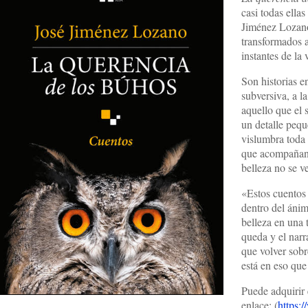
casi todas ellas
Jiménez Lozano
transformados a
instantes de la
Son historias e
subversiva, a l
aquello que el 
un detalle pequ
vislumbra toda 
que acompañan 
belleza no se v
«Estos cuentos 
dentro del ánim
belleza en una t
queda y el narr
que volver sobr
está en eso que
Puede adquirir 
enlace: (
https: