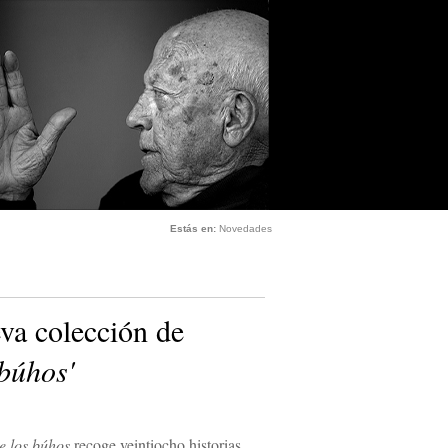
Estás en:
Novedades
va colección de
 búhos'
e los búhos
recoge veintiocho historias,