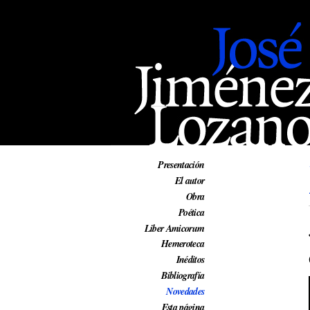
Web oficial de José Jiménez Lozano
Presentación
El autor
Obra
Poética
Liber Amicorum
Hemeroteca
Inéditos
Bibliografía
Novedades
Esta página