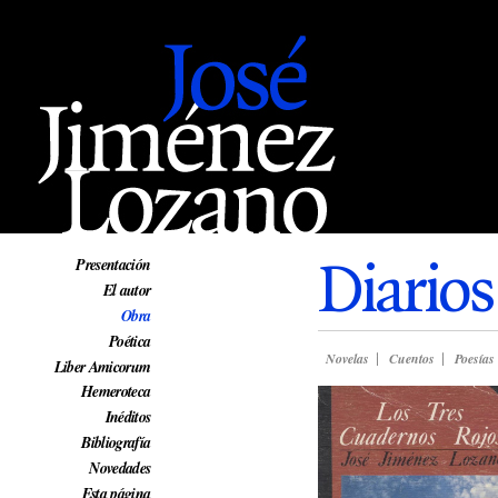
Web oficial de José Jiménez Lozano
Diarios
Presentación
El autor
Obra
Poética
Novelas
Cuentos
Poesías
Liber Amicorum
Hemeroteca
Inéditos
Bibliografía
Novedades
Esta página