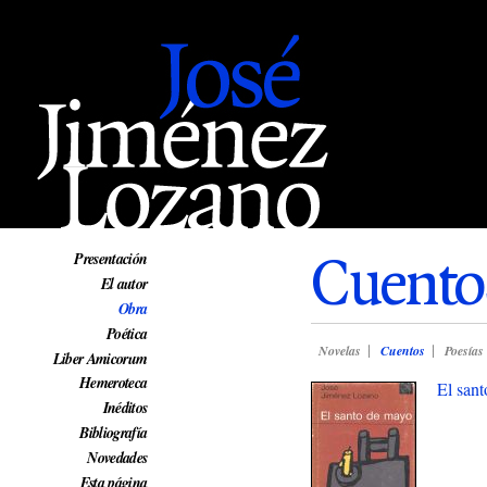
Web oficial de José Jiménez Lozano
Cuento
Presentación
El autor
Obra
Poética
Novelas
Cuentos
Poesías
Liber Amicorum
Hemeroteca
El san
Inéditos
Bibliografía
Novedades
Esta página